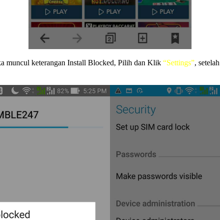
ika muncul keterangan Install Blocked, Pilih dan Klik
“Settings”
, setelah