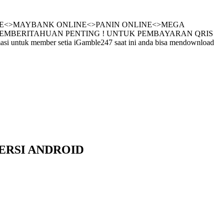
INE<>MAYBANK ONLINE<>PANIN ONLINE<>MEGA
EMBERITAHUAN PENTING ! UNTUK PEMBAYARAN QRIS
asi untuk member setia iGamble247 saat ini anda bisa mendownload
ERSI ANDROID