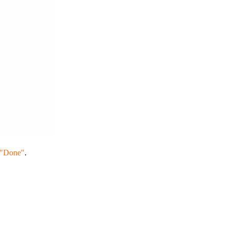
"Done"
.