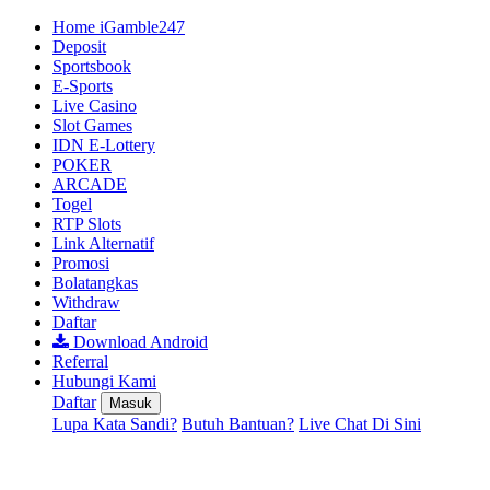
Home iGamble247
Deposit
Sportsbook
E-Sports
Live Casino
Slot Games
IDN E-Lottery
POKER
ARCADE
Togel
RTP Slots
Link Alternatif
Promosi
Bolatangkas
Withdraw
Daftar
Download Android
Referral
Hubungi Kami
Daftar
Masuk
Lupa Kata Sandi?
Butuh Bantuan?
Live Chat Di Sini