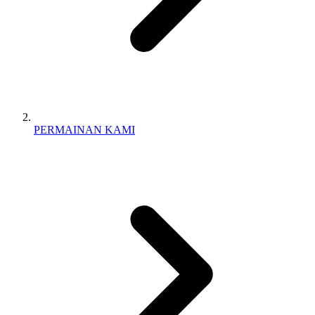
PERMAINAN KAMI