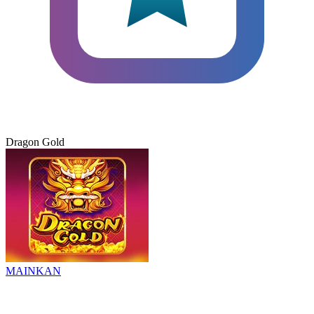
Dragon Gold
MAINKAN