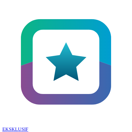
EKSKLUSIF