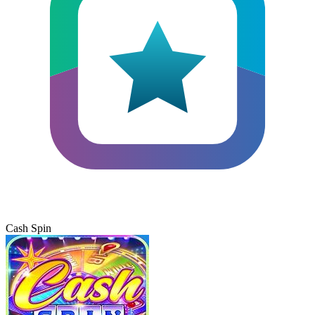
Cash Spin