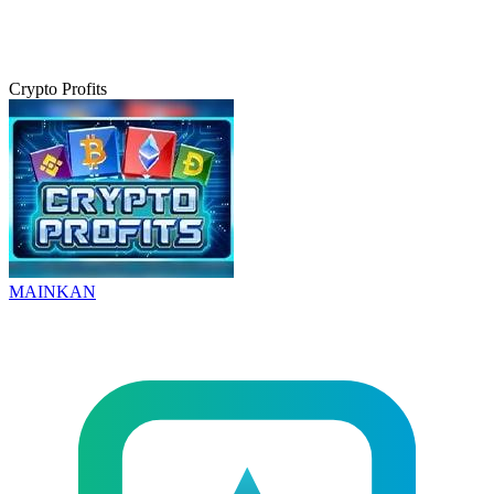
Crypto Profits
MAINKAN