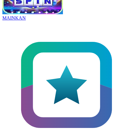
MAINKAN