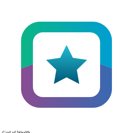
God of Wealth