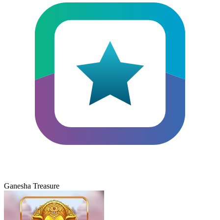
Ganesha Treasure