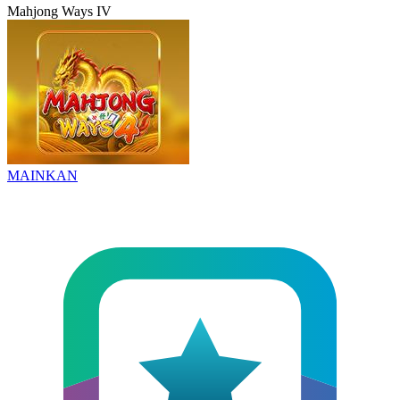
Mahjong Ways IV
MAINKAN