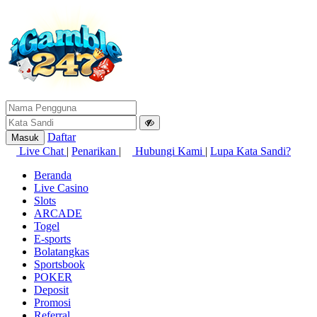
Daftar
Masuk
Live Chat
|
Penarikan
|
Hubungi Kami
|
Lupa Kata Sandi?
Beranda
Live Casino
Slots
ARCADE
Togel
E-sports
Bolatangkas
Sportsbook
POKER
Deposit
Promosi
Referral