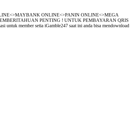
FFLINE<>MAYBANK ONLINE<>PANIN ONLINE<>MEGA
EMBERITAHUAN PENTING ! UNTUK PEMBAYARAN QRIS
asi untuk member setia iGamble247 saat ini anda bisa mendownload