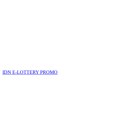
IDN E-LOTTERY
PROMO