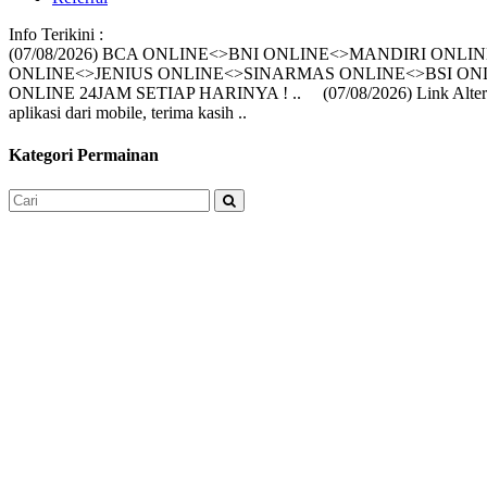
Info Terikini :
(07/08/2026)
BCA ONLINE<>BNI ONLINE<>MANDIRI ONLI
ONLINE<>JENIUS ONLINE<>SINARMAS ONLINE<>BSI O
ONLINE 24JAM SETIAP HARINYA ! ..
(07/08/2026)
Link Alte
aplikasi dari mobile, terima kasih ..
Kategori Permainan