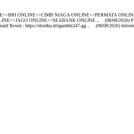
NE<>BRI ONLINE<>CIMB NIAGA ONLINE<>PERMATA ONL
NLINE<>JAGO ONLINE<>SEABANK ONLINE ..
(08/08/2026)
P
rnatif Resmi : https://shortku.id/igamble247-gg ..
(08/08/2026)
Inform