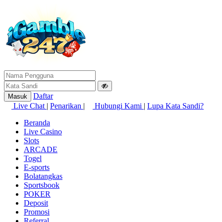
Daftar
Masuk
Live Chat
|
Penarikan
|
Hubungi Kami
|
Lupa Kata Sandi?
Beranda
Live Casino
Slots
ARCADE
Togel
E-sports
Bolatangkas
Sportsbook
POKER
Deposit
Promosi
Referral