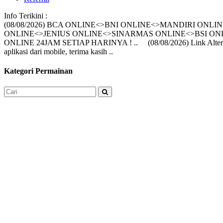
Info Terikini :
(08/08/2026)
BCA ONLINE<>BNI ONLINE<>MANDIRI ONLI
ONLINE<>JENIUS ONLINE<>SINARMAS ONLINE<>BSI O
ONLINE 24JAM SETIAP HARINYA ! ..
(08/08/2026)
Link Alte
aplikasi dari mobile, terima kasih ..
Kategori Permainan