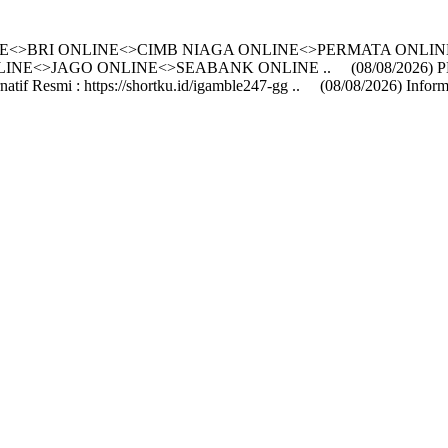
NE<>BRI ONLINE<>CIMB NIAGA ONLINE<>PERMATA ONL
NLINE<>JAGO ONLINE<>SEABANK ONLINE ..
(08/08/2026)
P
rnatif Resmi : https://shortku.id/igamble247-gg ..
(08/08/2026)
Inform