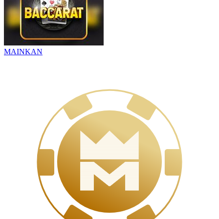
MAINKAN