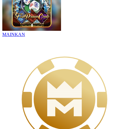
MAINKAN