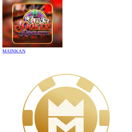
MAINKAN