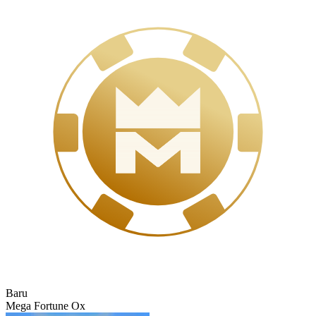
Baru
Mega Fortune Ox