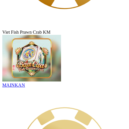
Viet Fish Prawn Crab KM
MAINKAN