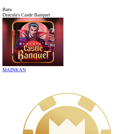
Baru
Dracula's Castle Banquet
MAINKAN