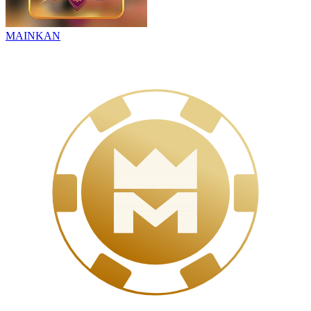
MAINKAN