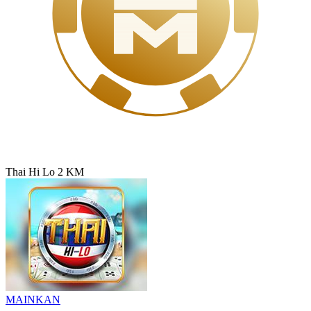
Thai Hi Lo 2 KM
MAINKAN