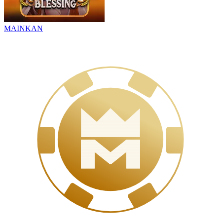
MAINKAN