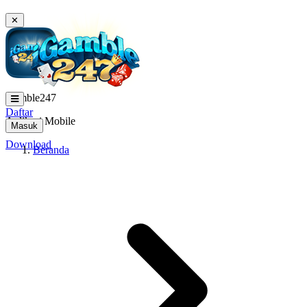
✕
igamble247
Daftar
Aplikasi Mobile
Masuk
Download
Beranda