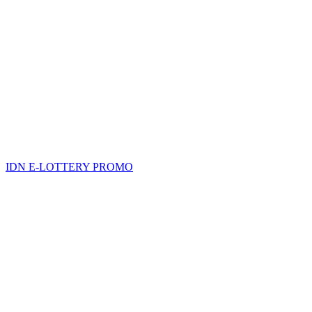
IDN E-LOTTERY
PROMO