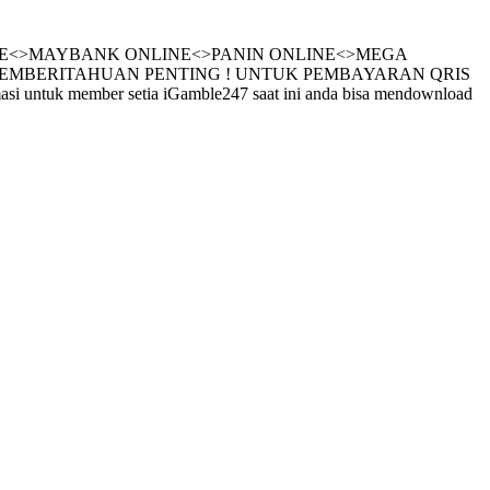
INE<>MAYBANK ONLINE<>PANIN ONLINE<>MEGA
EMBERITAHUAN PENTING ! UNTUK PEMBAYARAN QRIS
asi untuk member setia iGamble247 saat ini anda bisa mendownload