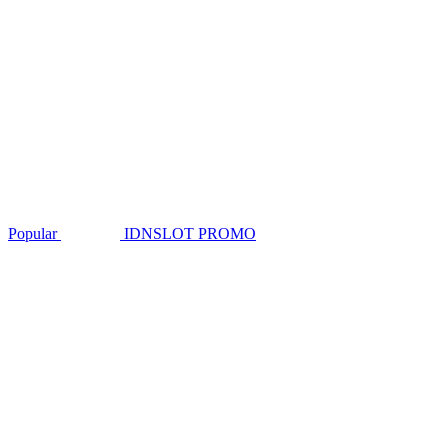
Popular
IDNSLOT
PROMO