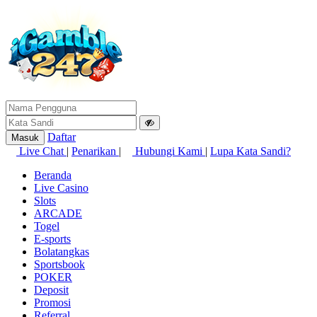
Daftar
Masuk
Live Chat
|
Penarikan
|
Hubungi Kami
|
Lupa Kata Sandi?
Beranda
Live Casino
Slots
ARCADE
Togel
E-sports
Bolatangkas
Sportsbook
POKER
Deposit
Promosi
Referral